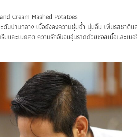
e and Cream Mashed Potatoes
ะดับปานกลาง เนื้อยังคงความชุ่มฉ่ำ นุ่มลิ้น เพิ่มรสชาติแ
ีมและเนยสด ความรักอันอบอุ่นราดด้วยซอสเนื้อและเบอรี